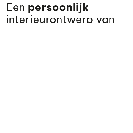
Een
persoonlijk
interieurontwerp van
ons in
Antwerpen
Wij creëren in Antwerpen voor onze klanten steeds
een persoonlijk interieurontwerp dat perfect
aansluit bij uw eigen stijl. Het maakt niet uit of u een
modern of landelijk interieur wenst; wij gaan geen
uitdaging uit de weg en zijn pas tevreden wanneer u
dat bent. U kunt trouwens niet alleen voor
interieurontwerp terecht bij Picobello,
een professionele meubel- en keukenwinkel. Ook
als u bijvoorbeeld een volledig nieuwe keuken wilt
laten ontwerpen door een deskundige
keukenontwerper met kennis van zaken, zit u goed
bij ons.