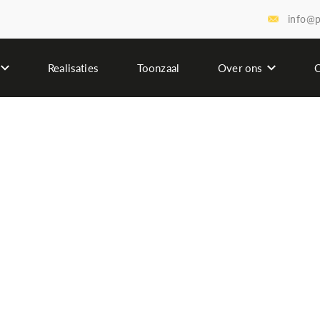
info@p
Realisaties
Toonzaal
Over ons
C