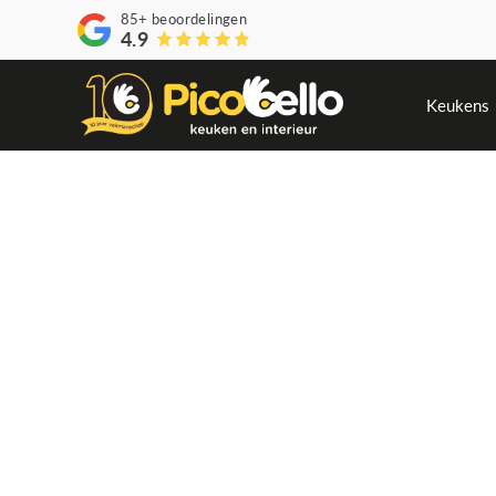
85+
beoordelingen
4.9
Keukens