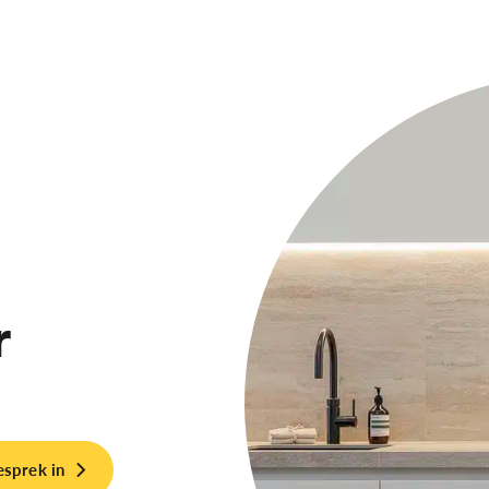
r
esprek in