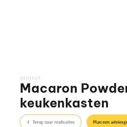
project
Macaron Powde
keukenkasten
Terug naar realisaties
Plan een adviesg